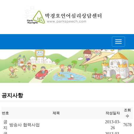
Toggle
navigati
공지사항
조회
번호
제목
작성일자
수
공
2013-03-
방송사 협력사업
7678
지
26
공
2013-03-